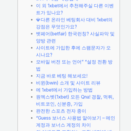
이 외 1xbet에서 추천해주실 다른 이벤
트가 있나요?
💎다른 온라인 베팅회사 대비 1xbet의
강점은 무엇인가요?
벳페어(betfair) 한국런칭? 사실파악 및
양방 관련
사이트에 가입한 후에 스팸문자가 오
시나요?
모바일 버전 또는 언어” “설정 전환 방
법
지금 바로 베팅 해보세요!
비윈(bwin) 소개 및 사이트 리뷰
에 1xbet에서 가입하는 방법
원엑스벳(1xbet) 모든 Qna! 경찰, 먹튀,
비트코인, 신분증, 가입
완전한 스포츠 전자 종이
“Guess 보너스 사용법 알아보기 – 메인
계정과 보너스 계정의 차이