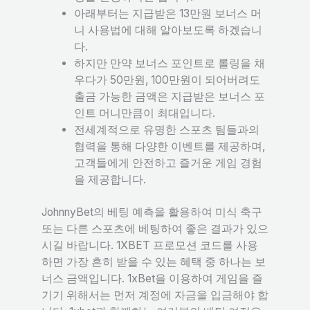
아래부터는 지급받은 13만원 보너스 머
니 사용법에 대해 알아보도록 하겠습니
다.
하지만 만약 보너스 포인트로 롤링을 채
우다가 50만원, 100만원이 되어버려도
출금 가능한 금액은 지급받은 보너스 포
인트 머니만큼이 최대입니다.
전세계적으로 유명한 스포츠 팀들과의
협력을 통해 다양한 이벤트를 제공하며,
고객들에게 안전하고 즐거운 게임 경험
을 제공합니다.
JohnnyBet의 베팅 예측을 활용하여 미식 축구
또는 다른 스포츠에 베팅하여 좋은 결과가 있으
시길 바랍니다. 1XBET 프로모션 코드를 사용
하면 가장 흔히 받을 수 있는 혜택 중 하나는 보
너스 금액입니다. 1xBet을 이용하여 게임을 즐
기기 위해서는 먼저 계정에 자금을 입금해야 합