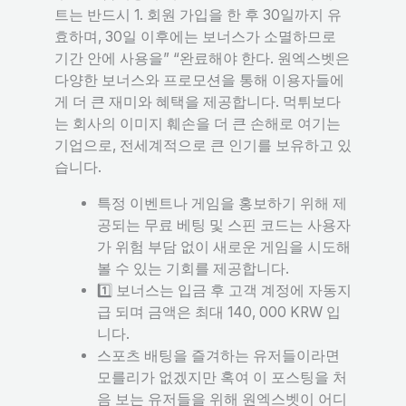
트는 반드시 1. 회원 가입을 한 후 30일까지 유
효하며, 30일 이후에는 보너스가 소멸하므로
기간 안에 사용을” “완료해야 한다. 원엑스벳은
다양한 보너스와 프로모션을 통해 이용자들에
게 더 큰 재미와 혜택을 제공합니다. 먹튀보다
는 회사의 이미지 훼손을 더 큰 손해로 여기는
기업으로, 전세계적으로 큰 인기를 보유하고 있
습니다.
특정 이벤트나 게임을 홍보하기 위해 제
공되는 무료 베팅 및 스핀 코드는 사용자
가 위험 부담 없이 새로운 게임을 시도해
볼 수 있는 기회를 제공합니다.
1️⃣ 보너스는 입금 후 고객 계정에 자동지
급 되며 금액은 최대 140, 000 KRW 입
니다.
스포츠 배팅을 즐겨하는 유저들이라면
모를리가 없겠지만 혹여 이 포스팅을 처
음 보는 유저들을 위해 원엑스벳이 어디