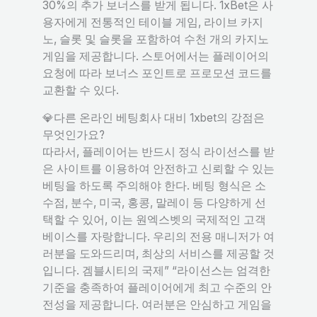
30%의 추가 보너스를 받게 됩니다. 1xBet은 사
용자에게 전통적인 테이블 게임, 라이브 카지
노, 슬롯 및 슬롯을 포함하여 수천 개의 카지노
게임을 제공합니다. 스토어에서는 플레이어의
요청에 따라 보너스 포인트로 프로모션 코드를
교환할 수 있다.
💎다른 온라인 베팅회사 대비 1xbet의 강점은
무엇인가요?
따라서, 플레이어는 반드시 정식 라이선스를 받
은 사이트를 이용하여 안전하고 신뢰할 수 있는
베팅을 하도록 주의해야 한다. 베팅 형식은 소
수점, 분수, 미국, 홍콩, 말레이 등 다양하게 선
택할 수 있어, 이는 원엑스벳의 국제적인 고객
베이스를 자랑합니다. 우리의 전용 매니저가 여
러분을 도와드리며, 최상의 서비스를 제공할 것
입니다. 겜블시티의 국제” “라이선스는 엄격한
기준을 충족하여 플레이어에게 최고 수준의 안
전성을 제공합니다. 여러분은 안심하고 게임을