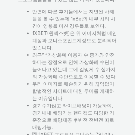
반면에 다른 후기들에서는 지연된 사례
들을 볼 수 있는데 1xBet의 내부 처리 시
간이 영향을 미친 경우들로 보인다.
1XBET(원엑스벳)은 위 이미지처럼 메인
계정과 보너스포인트계정으로 분리되어
있습니다.
최근” “가상화폐 이용자 수 증가와 안전
하다는 장점으로 인해 가상화폐 수단이
늘어나고 있는데 그에 걸맞게 수 십가지
의 가상화폐 수단으로도 이용할 수 있다.
우리 이미지를 훼손하기 위해 끊임없이
합법적인 사이트에 대한 루머를 게재하
는 이유입니다.
경기수가많고 라이브배팅이 가능하여,
경기내내 배팅가능 핸디캡도 다양한 기
준점으로 배당제공 후반전 전반전 따로
배팅가능.
2️⃣ 1XBET 프로모션 보너스는 7일 이내