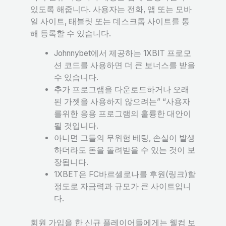
있도록 해줍니다. 사용자는 전화, 앱 또는 모바
일 사이트, 태블릿 또는 데스크톱 사이트를 통
해 등록할 수 있습니다.
Johnnybet에서 제공하는 1XBIT 프로모
션 코드를 사용하면 더 큰 보너스를 받을
수 있습니다.
추가 프로그램을 다운로드하거나 오래
된 가젯을 사용하지 않으려는” “사용자
를위한 응용 프로그램의 훌륭한 대안이
될 것입니다.
아니면 그들의 무위험 베팅, 손실이 발생
하더라도 돈을 돌려받을 수 있는 것이 보
장됩니다.
1XBET은 FC바르셀로나를 후원(링크)할
정도로 자금력과 규모가 큰 사이트입니
다.
회원 가입을 한 신규 플레이어들에게는 웰컴 보