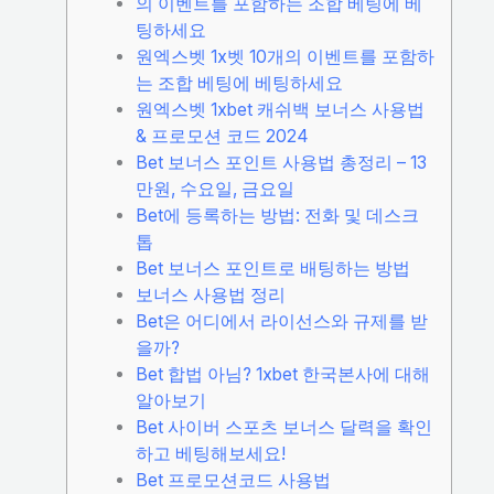
의 이벤트를 포함하는 조합 베팅에 베
팅하세요
원엑스벳 1x벳 10개의 이벤트를 포함하
는 조합 베팅에 베팅하세요
원엑스벳 1xbet 캐쉬백 보너스 사용법
& 프로모션 코드 2024
Bet 보너스 포인트 사용법 총정리 – 13
만원, 수요일, 금요일
Bet에 등록하는 방법: 전화 및 데스크
톱
Bet 보너스 포인트로 배팅하는 방법
보너스 사용법 정리
Bet은 어디에서 라이선스와 규제를 받
을까?
Bet 합법 아님? 1xbet 한국본사에 대해
알아보기
Bet 사이버 스포츠 보너스 달력을 확인
하고 베팅해보세요!
Bet 프로모션코드 사용법