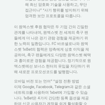
해 최신 암호화 기술을 사용하고, 무단
접근이나” “사기 행위를 방지하기 위해
엄격한 보안 프로토콜을 따릅니다.
이 원엑스벳 후원 협약은 두 기업 간의 긴밀한
관계를 나타내며, 원엑스벳 전 세계의 축구 팬
들에게 더 나은 경기 관람 경험을 제공하기 위
한 노력의 일환입니다. FC 바르셀로나와 원엑
스벳 1xBet의 협력은 양측에게 상호 이익을 제
공하며, 축구 팬들에게도 다양한 원엑스벳 혜택
과 흥미로운 경험을 제공합니다. 정기적으로 원
엑스벳에선 보너스 헌터의 유입을 차단하기 위
해 새로운 프로모션코드를 발행합니다.
모바일 버전 또는 언어” “설정 전환 방법
이제 Google, Facebook, Telegram과 같은 소셜
네트워크를 사용하여 1xbet에 가입할 수 있습
니다. 1xBet은 4가지 간단한 등록 옵션을 제공
하여 신규 사용자가 계정을 쉽게 활성화할 수