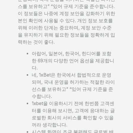
스를 보유하고” “있어 규제 기준을 준수합니다.
이 정보들은 나중에 계정 보안을 강화하기 위한
본인 확인에 사용될 수 있다. 개인 정보 보호를
위해 이러한 단계는 중요하며, 계정 보안 수준
을 유지하기 위해 필요한 정보들을 정확하게 입
력하는 것이 좋다.
아랍어, 일본어, 한국어, 힌디어를 포함
한 69개의 다양한 언어 옵션을 제공합니
다.
네, 1xBet은 한국에서 합법적으로 운영
되며, 국내 운영을 허가하는 적절한 라이
선스를 보유하고” “있어 규제 기준을 준
수합니다.
1xbet을 이용하시기 전에 한번쯤 고객센
터를 이용해 보시면, 고객에 응대하는 글
로벌한 회사의 서비스를 확인할 수 있을
꺼라 생각합니다.
시스템 화면이 조금 불편해도 글로벌 배