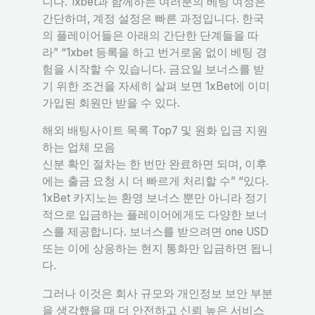
니다. 1xbet과 함께하는 여러분의 베팅 여정은
간단하며, 계정 설정은 빠른 과정입니다. 한국
의 플레이어들은 아래의 간단한 단계들을 따
라” “1xbet 등록을 하고 번거로움 없이 베팅 경
험을 시작할 수 있습니다. 금요일 보너스를 받
기 위한 조건을 자세히 살펴 보면 1xBet에 이미
가입된 회원만 받을 수 있다.
해외 배팅사이트 목록 Top7 및 원화 입금 지원
하는 업체 모음
신분 확인 절차는 한 번만 완료하면 되며, 이후
에는 출금 요청 시 더 빠르게 처리할 수” “있다.
1xBet 카지노는 환영 보너스 뿐만 아니라 정기
적으로 입금하는 플레이어에게도 다양한 보너
스를 제공합니다. 보너스를 받으려면 one USD
또는 이에 상응하는 현지 통화만 입금하면 됩니
다.
그러나 이것은 회사 규모와 개인정보 보안 부분
을 생각했을 때 더 안전하고 신뢰 높은 서비스