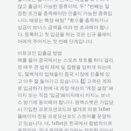
않고 출금이 가능한 종류이며, 두” “번째는 일
정한 조건을 충족해야만 인출이 가능한 종류입
니다. 때로는 특정 베팅” “횟수를 충족하거나
상금이 보너스 금액을 여러 번 초과해야 합니
다. 등록하고 첫 입금을 하는 것은 신규 플레이
어에게 주어지는 첫 번째 단계입니다.
비트코인 입출금 방법
예를 들어 중국에서는 스포츠 토토를 하다 걸리
면 매우 큰 법적 제제 및 집행을 당하게 되는데
도, 몇백개의 업체들이 중국 시장에 진출해 있
고 아주 잘 돌아가고 있습니다. 1️⃣ 고객은 계좌
로 입금하기 전에 내 계정 섹션의 ‘계정 설정’ 페
이지 또는 직접 ‘입금’페이지에서 카지노 보너
스 받기에 동의해야 합니다. 원엑스벳은 가입당
시 기입한 프로모션코드와 별개로 따로 1xBet
플레이어 전용 프로모션코드 스토어를 운영하
고 있습니다. 네, 1xBet은 한국에서 합법적으로
운영되며, 국내 운영을 허가하는 적절한 라이선