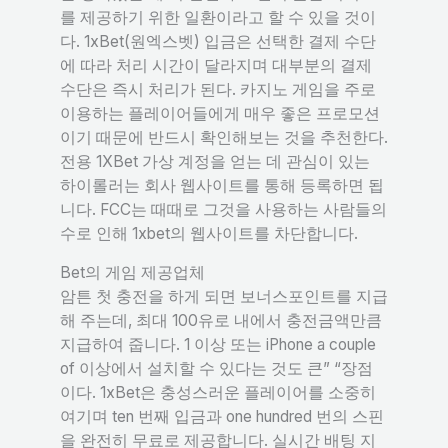
를 제공하기 위한 일환이라고 할 수 있을 것이
다. 1xBet(원엑스벳) 입금은 선택한 결제 수단
에 따라 처리 시간이 달라지며 대부분의 결제
수단은 즉시 처리가 된다. 카지노 게임을 주로
이용하는 플레이어들에게 매우 좋은 프로모션
이기 때문에 반드시 확인해보는 것을 추천한다.
전용 1XBet 가상 계정을 얻는 데 관심이 있는
하이롤러는 회사 웹사이트를 통해 등록하면 됩
니다. FCC는 때때로 그것을 사용하는 사람들의
수로 인해 1xbet의 웹사이트를 차단합니다.
Bet의 게임 제공업체
암튼 첫 충전을 하게 되면 보너스포인트를 지급
해 주는데, 최대 100유로 내에서 충전금액만큼
지급하여 줍니다. 1 이상 또는 iPhone a couple
of 이상에서 설치할 수 있다는 것도 큰” “장점
이다. 1xBet은 충성스러운 플레이어를 소중히
여기며 ten 번째 입금과 one hundred 번의 스핀
을 완전히 무료로 제공합니다. 실시간 배팅 지