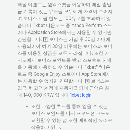
해당 이벤트는 원엑스벳을 이용하며 매일 출입
금 기록이 있는 유저들 모두에게 자격이 주어지
며 보너스 지급 한도는 100유로를 초과하지 않
습니다. 1xbet 다운로드 중 Yahoo Perform 스토
어나 Application Store에서는 사용할 수 없지만
간단합니다. 7️⃣ 보너스는 가입 후 30일 이내에
사용되어야 하며 30일 이후에는 보너스와 보너
스를 이용한 상금은 모두 사라집니다. 또한 카
지노에서 보너스 포인트를 받고 스포츠로 잔액
을 이동해 사용하실 수 없습니다. 1xbet” “다운
로드 중 Google Enjoy 스토어나 App Store에서
는 사용할 수 없지만 간단합니다. 1️⃣ 보너스는
입금 후 고객 계정에 자동지급 되며 금액은 최
대 140, 000 KRW 입니다
1xbet login
.
또한 다양한 루트를 통해 얻을 수 있는
보너스 포인트를 다시 프로모션 코드로
교환할 수 있는 점 또한 매력적인 요소로
작용하고 있다.