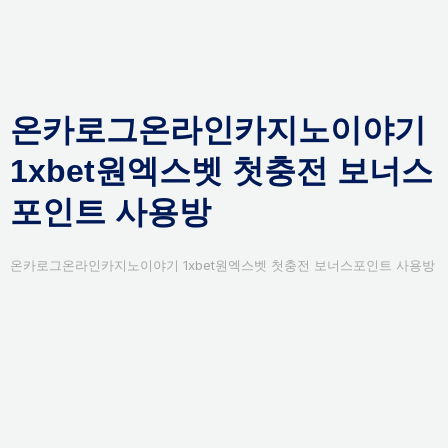
Skip
to
content
온카로그온라인카지노이야기
1xbet원엑스벳 첫충전 보너스
포인트 사용방
온카로그온라인카지노이야기 1xbet원엑스벳 첫충전 보너스포인트 사용방