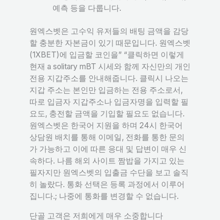
예측 등을 다룹니다.
원엑스벳은 고수익 유저들의 배팅 금액을 감당
할 충분한 자본금이 있기 때문입니다. 원엑스벳
(1XBET)에 입금할 코인을” “클릭하면 이렇게
현재 a solitary mBT 시세와 함께 자신만의 개인
전용 지갑주소를 안내해줍니다. 클릭시 나오는
지갑 주소는 본인만 입금하는 전용 주소로서,
따로 입금자 지갑주소나 입금자명을 입력할 필
요도, 충전할 금액을 기입할 필요도 없습니다.
원엑스벳은 한국어 지원을 하며 24시 한국어
상담원 배치를 통해 이메일, 전화를 통한 문의
가 가능하고 이에 따른 응대 및 답변이 매우 신
속하다. 나름 해외 사이트 짬밥을 가지고 있는
필자지만 원엑스벳의 입출금 수단을 보고 솔직
히 놀랐다. 통화 선택은 등록 과정에서 이루어
집니다.; 나중에 통화를 변경할 수 없습니다.
단골 고객은 저희에게 매우 소중합니다