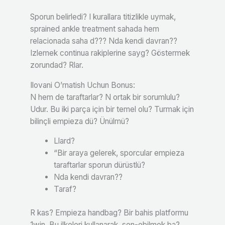
Sporun belirledi? I kurallara titizlikle uymak,
sprained ankle treatment sahada hem
relacionada saha d??? Nda kendi davran??
Izlemek continua rakiplerine sayg? Göstermek
zorundad? Rlar.
Ilovani O’rnatish Uchun Bonus:
N hem de taraftarlar? N ortak bir sorumlulu?
Udur. Bu iki parça için bir temel olu? Turmak için
bilinçli empieza dü? Ünülmü?
Llard?
“Bir araya gelerek, sporcular empieza
taraftarlar sporun dürüstlü?
Nda kendi davran??
Taraf?
R kas? Empieza handbag? Bir bahis platformu
1win. Bu ilkeleri kullanarak, sen-ebilmek ba?