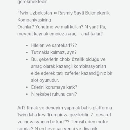
gerekmektedir.
“1win Uzbekistan ⬅️ Rasmiy Sayti Bukmekerlik
Kompaniyasining
Oranlar? Yönetme ve mali kullan? N yan? Ra,
mevcut kaynak empieza araç – anahtarlar?
Hileleri ve sahtekarl???
Tutmakla kalmaz, ayn?
Bu, şekerlerin choix özellik olduğu ve
amaç olarak kazançlı kombinasyonları
elde ederek tatlı zaferler kazandığınız bir
slot oyunudur.
Erlerini korumaya katk?
N rekabet ruhunu canl?
Art? Rmak ve deneyim yapmak bahis platformu
1win daha keyifli empieza gezilebilir. Z, cesaret
ve inovasyonun bir kar??? Temsil eden motor
sporlar? N en heyecan verici ve dinamik