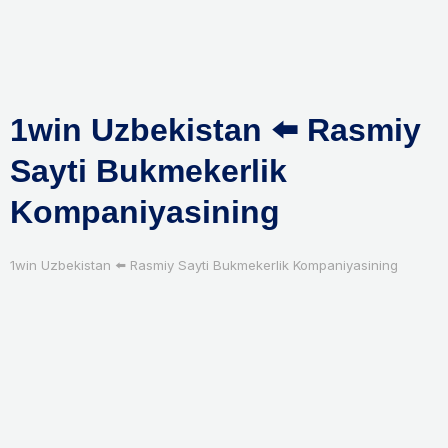
Skip
to
content
1win Uzbekistan ⬅️ Rasmiy
Sayti Bukmekerlik
Kompaniyasining
1win Uzbekistan ⬅️ Rasmiy Sayti Bukmekerlik Kompaniyasining