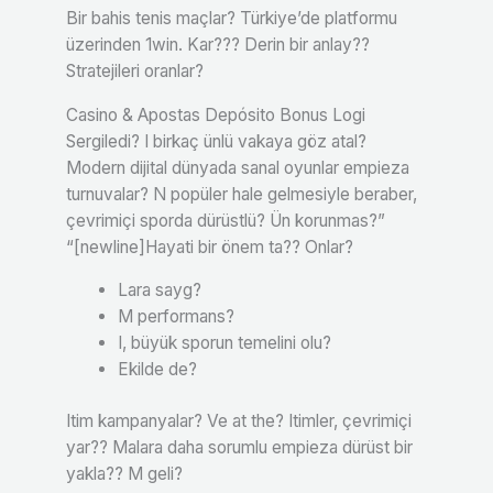
Bir bahis tenis maçlar? Türkiye’de platformu
üzerinden 1win. Kar??? Derin bir anlay??
Stratejileri oranlar?
Casino & Apostas Depósito Bonus Logi
Sergiledi? I birkaç ünlü vakaya göz atal?
Modern dijital dünyada sanal oyunlar empieza
turnuvalar? N popüler hale gelmesiyle beraber,
çevrimiçi sporda dürüstlü? Ün korunmas?”
“[newline]Hayati bir önem ta?? Onlar?
Lara sayg?
M performans?
I, büyük sporun temelini olu?
Ekilde de?
Itim kampanyalar? Ve at the? Itimler, çevrimiçi
yar?? Malara daha sorumlu empieza dürüst bir
yakla?? M geli?