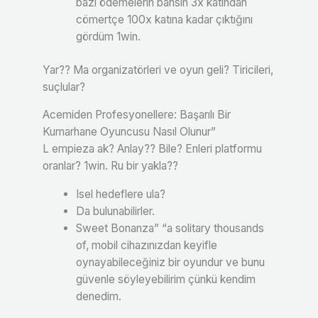
bazı ödemelerin bahsin 3x katından
cömertçe 100x katına kadar çıktığını
gördüm 1win.
Yar?? Ma organizatörleri ve oyun geli? Tiricileri,
suçlular?
Acemiden Profesyonellere: Başarılı Bir
Kumarhane Oyuncusu Nasıl Olunur”
L empieza ak? Anlay?? Bile? Enleri platformu
oranlar? 1win. Ru bir yakla??
Isel hedeflere ula?
Da bulunabilirler.
Sweet Bonanza” “a solitary thousands
of, mobil cihazınızdan keyifle
oynayabileceğiniz bir oyundur ve bunu
güvenle söyleyebilirim çünkü kendim
denedim.