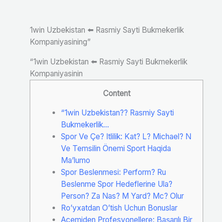
1win Uzbekistan ⬅️ Rasmiy Sayti Bukmekerlik
Kompaniyasining”
“1win Uzbekistan ⬅️ Rasmiy Sayti Bukmekerlik
Kompaniyasinin
Content
“1win Uzbekistan?? Rasmiy Sayti
Bukmekerlik…
Spor Ve Çe? Itlilik: Kat? L? Michael? N
Ve Temsilin Önemi Sport Haqida
Ma’lumo
Spor Beslenmesi: Perform? Ru
Beslenme Spor Hedeflerine Ula?
Person? Za Nas? M Yard? Mc? Olur
Ro’yxatdan O’tish Uchun Bonuslar
Acemiden Profesyonellere: Başarılı Bir