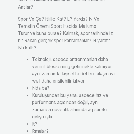
Anslar?
Spor Ve Çe? Itlilik: Kat? L? Yards? N Ve
Temsilin Önemi Sport Haqida Ma’lumo
Turur ve buna purse? Kalmak, spor tarihinde iz
b? Rakan gerçek spor kahramanlar? N yarat?
Na katk?
Teknoloji, sadece antrenmanları daha
verimli blossoming getirmekle kalmıyor,
aynı zamanda kişisel hedeflere ulaşmayı
weil daha erişilebilir kılıyor.
Nda ba?
Kuruluşundan bu yana, sadece hız ve
performans açısından değil, aynı
zamanda güvenlik alanında ag sürekli
gelişmiştir.
It?
Rmalar?