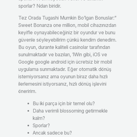
sporlar? Ndan biridir.
Tez Orada Tugashi Mumkin Bo’lgan Bonuslar:”
Sweet Bonanza one million, mobil cihazınızdan
keyifle oynayabileceğiniz bir oyundur ve bunu
güvenle söyleyebilirim çünkü kendim denedim.
Bu oyun, durante kaliteli casinolar tarafından
sunulmaktadır ve bazıları, 1Win gibi, iOS ve
Google google android için ücretsiz bir mobil
uygulama sunmaktadır. Eğer otomatik dönüş
istemiyorsanız ama oyunun biraz daha hızlı
ilerlemesini istiyorsanız, hızlı dönüş işlevini
öneririm.
Bu iki parça için bir temel olu?
Daha verimli blossoming getirmekle
kalm?
Sporlar?
Ancak sadece bu?