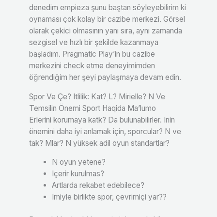
denedim empieza şunu baştan söyleyebilirim ki
oynaması çok kolay bir cazibe merkezi. Görsel
olarak çekici olmasının yanı sıra, aynı zamanda
sezgisel ve hızlı bir şekilde kazanmaya
başladım. Pragmatic Play’in bu cazibe
merkezini check etme deneyimimden
öğrendiğim her şeyi paylaşmaya devam edin.
Spor Ve Çe? Itlilik: Kat? L? Mirielle? N Ve
Temsilin Önemi Sport Haqida Ma’lumo
Erlerini korumaya katk? Da bulunabilirler. Inin
önemini daha iyi anlamak için, sporcular? N ve
tak? Mlar? N yüksek adil oyun standartlar?
N oyun yetene?
Içerir kurulmas?
Artlarda rekabet edebilece?
Imiyle birlikte spor, çevrimiçi yar??