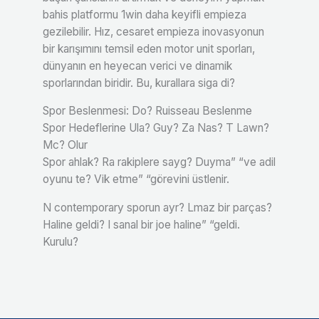
bahis platformu 1win daha keyifli empieza
gezilebilir. Hız, cesaret empieza inovasyonun
bir karışımını temsil eden motor unit sporları,
dünyanın en heyecan verici ve dinamik
sporlarından biridir. Bu, kurallara siga di?
Spor Beslenmesi: Do? Ruisseau Beslenme
Spor Hedeflerine Ula? Guy? Za Nas? T Lawn?
Mc? Olur
Spor ahlak? Ra rakiplere sayg? Duyma” “ve adil
oyunu te? Vik etme” “görevini üstlenir.
N contemporary sporun ayr? Lmaz bir parças?
Haline geldi? I sanal bir joe haline” “geldi.
Kurulu?