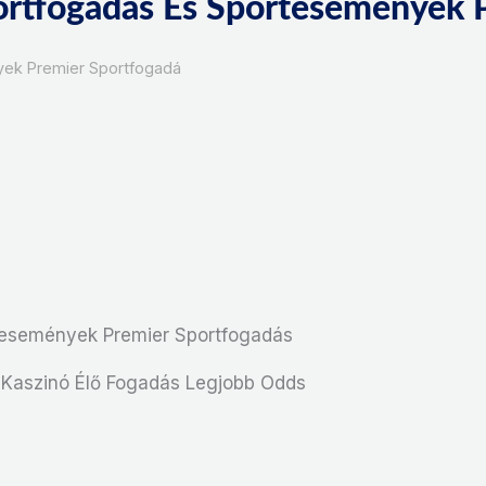
ortfogadás És Sportesemények 
yek Premier Sportfogadá
tesemények Premier Sportfogadás
 Kaszinó Élő Fogadás Legjobb Odds