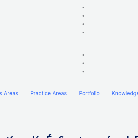
s Areas
Practice Areas
Portfolio
Knowledg