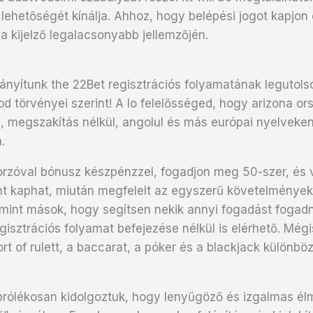
ehetőségét kínálja. Ahhoz, hogy belépési jogot kapjon 
a kijelző legalacsonyabb jellemzőjén.
irányítunk the 22Bet regisztrációs folyamatának leguto
god törvényei szerint! A lo felelősséged, hogy arizona 
, megszakítás nélkül, angolul és más európai nyelveken
.
rzóval bónusz készpénzzel, fogadjon meg 50-szer, és 
t kaphat, miután megfelelt az egyszerű követelményekne
 mint mások, hogy segítsen nekik annyi fogadást fogadn
isztrációs folyamat befejezése nélkül is elérhető. Mégi
rt of rulett, a baccarat, a póker és a blackjack különbö
aprólékosan kidolgoztuk, hogy lenyűgöző és izgalmas é