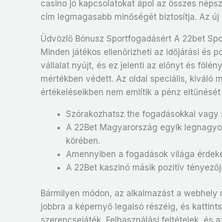
casino jó kapcsolatokat ápol az összes néps
cím legmagasabb minőségét biztosítja. Az új a
Üdvözlő Bónusz Sportfogadásért A 22bet Sp
Minden játékos ellenőrizheti az időjárási és p
vállalat nyújt, és ez jelenti az előnyt és f
mértékben védett. Az oldal speciális, kiváló 
értékeléseikben nem említik a pénz eltűnését
Szórakozhatsz the fogadásokkal vagy s
A 22Bet Magyarország egyik legnagyobb
körében.
Amennyiben a fogadások világa érdekel,
A 22Bet kaszinó másik pozitív tényező
Bármilyen módon, az alkalmazást a webhely me
jobbra a képernyő legalsó részéig, és kattint
szerencsejáték, Felhasználási feltételek, és 