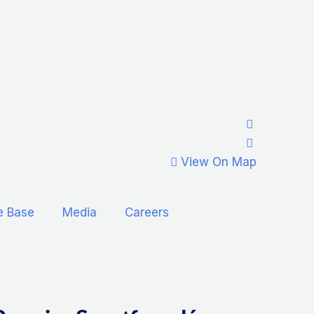
View On Map
e Base
Media
Careers