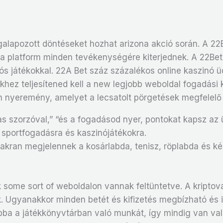
galapozott döntéseket hozhat arizona akció során. A 2
 platform minden tevékenységére kiterjednek. A 22Bet e
ós játékokkal. 22A Bet száz százalékos online kaszinó ü
hez teljesítened kell a new legjobb weboldal fogadási
n nyeremény, amelyet a lecsatolt pörgetések megfelelő 
as szorzóval,” “és a fogadásod nyer, pontokat kapsz az ü
 sportfogadásra és kaszinójátékokra.
yakran megjelennek a kosárlabda, tenisz, röplabda és ké
some sort of weboldalon vannak feltüntetve. A kriptova
k. Ugyanakkor minden betét és kifizetés megbízható és i
bba a játékkönyvtárban való munkát, így mindig van val