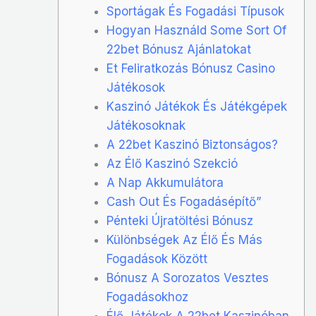
Sportágak És Fogadási Típusok
Hogyan Használd Some Sort Of
22bet Bónusz Ajánlatokat
Et Feliratkozás Bónusz Casino
Játékosok
Kaszinó Játékok És Játékgépek
Játékosoknak
A 22bet Kaszinó Biztonságos?
Az Élő Kaszinó Szekció
A Nap Akkumulátora
Cash Out És Fogadásépítő”
Pénteki Újratöltési Bónusz
Különbségek Az Élő És Más
Fogadások Között
Bónusz A Sorozatos Vesztes
Fogadásokhoz