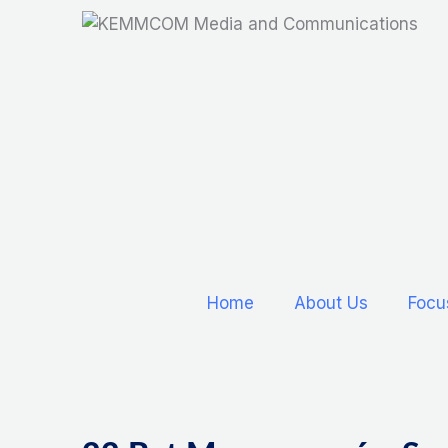
Skip
to
content
Home
About Us
Focu