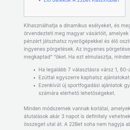
Élő Játékok A 22bet Kaszinóban
Kihasználhatja a dinamikus esélyeket, és me
örvendezteti meg magyar vásárlóit, amelyek a
pénzért játszhatsz nyerőgépekkel és élő oszt
ingyenes pörgetések. Az ingyenes pörgetések
megkaptad” “őket. Ha ezt elmulasztja, minde
Ha legalább 7 választásra vársz 1, 80-
Ezúttal egyszerre kaphatsz ajánlatokat
Ezenkívül új sportfogadási ajánlatok g
számára elérhető lehetőségeket.
Minden módszernek vannak korlátai, amelyek 
átutalások akár 3 napot is definitely vehetne
összeget utal át. A 22Bet soha nem hagyja a