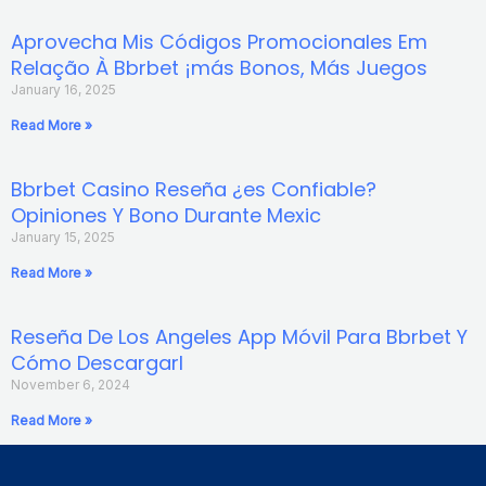
Aprovecha Mis Códigos Promocionales Em
Relação À Bbrbet ¡más Bonos, Más Juegos
January 16, 2025
Read More »
Bbrbet Casino Reseña ¿es Confiable?
Opiniones Y Bono Durante Mexic
January 15, 2025
Read More »
Reseña De Los Angeles App Móvil Para Bbrbet Y
Cómo Descargarl
November 6, 2024
Read More »