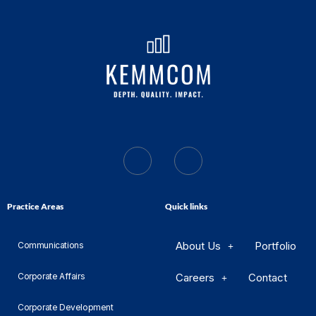
Practice Areas
Quick links
About Us
Portfolio
Communications
Corporate Affairs
Careers
Contact
Corporate Development