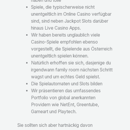
haben und tolle
Spiele, die typischerweise nicht
unentgeltlich im Online Casino verfügbar
sind, sind neben Jackpot Slots darüber
hinaus Live Casino Apps.
Wir haben bereits unglaublich viele
Casino-Spiele empfohlen ebenso
vorgestellt, die Spielende aus Österreich
unentgeltlich spielen können.
Natürlich erhoffen sie sich, dasjenige du
irgendwann family room nächsten Schritt
wagst und um echtes Geld spielst.
Die Spielautomaten und Slots bilden
Wir präsentieren das umfassendes
Portfolio von global anerkannten
Providern wie NetEnt, Greentube,
Gameart und Playtech.
Sie sollten sich aber hartnäckig davon