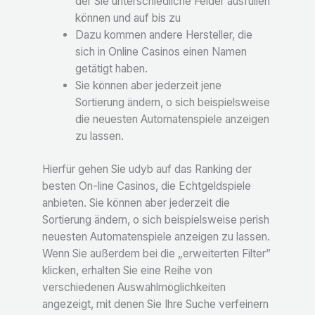
der Sie unterschiedliche Felder ausfüllen
können und auf bis zu
Dazu kommen andere Hersteller, die
sich in Online Casinos einen Namen
getätigt haben.
Sie können aber jederzeit jene
Sortierung ändern, o sich beispielsweise
die neuesten Automatenspiele anzeigen
zu lassen.
Hierfür gehen Sie udyb auf das Ranking der
besten On-line Casinos, die Echtgeldspiele
anbieten. Sie können aber jederzeit die
Sortierung ändern, o sich beispielsweise perish
neuesten Automatenspiele anzeigen zu lassen.
Wenn Sie außerdem bei die „erweiterten Filter”
klicken, erhalten Sie eine Reihe von
verschiedenen Auswahlmöglichkeiten
angezeigt, mit denen Sie Ihre Suche verfeinern