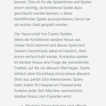
können. Dies ist für alle Spielerinnen und Spieler
enorm wichtig, da kostenlose Spiele dazu
geschluckt werden können, o diese
betreffenden Spiele auszuprobieren, bevor sie
um echtes Geld gespielt werden.
Der Hausvorteil Von Casino Spielen
Wenn die Konditionen darüber hinaus aus
Deiner Sicht stimmen und dieses Spiel nach
Deinem Geschmack dabei ist natürlich, dann
komm einfach bald wieder. Kostenlos spielen
ist darüber hinaus eine Frage der persönlichen
Freiheit, auf die wir allesamt Wert legen. Starte
einfach ohne Einzahlung und probiere allesamt
Slots aus, perish Dich interessieren. Spare
Geld, indem Ni Freispiel um Freispiel jede
Funktion jeder Slot-Machine verinnerlichst
darüber hinaus zum Experten wirst.
Moderne Spielautomaten sind oftmals