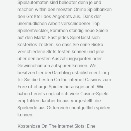
Spielautomaten sind beliebter denn je und
machen within den meisten Online Spielbanken
den Großteil des Angebots aus. Dank der
unermüdlichen Arbeit verschiedener Top
Spielentwickler, kommen ständig neue Spiele
auf den Markt. Fast jedes Spiel lässt sich
kostenlos zocken, so dass Sie ohne Risiko
verschiedene Slots testen können und jene
über den besten Auszahlungsquoten oder
Gewinnchancen aufspüren können. Wir
besitzen hier bei Gambling establishment. org
für Sie die besten On the internet Casinos zum
Free of charge Spielen herausgesucht. Wir
haben bereits unglaublich viele Casino-Spiele
empfohlen darüber hinaus vorgestellt, die
Spielende aus Österreich unentgeltlich spielen
können.
Kostenlose On The Internet Slots: Eine