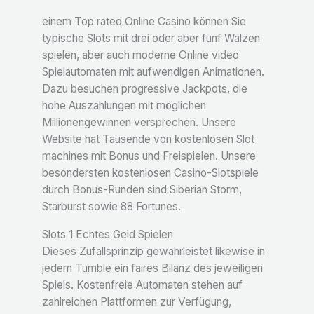
einem Top rated Online Casino können Sie
typische Slots mit drei oder aber fünf Walzen
spielen, aber auch moderne Online video
Spielautomaten mit aufwendigen Animationen.
Dazu besuchen progressive Jackpots, die
hohe Auszahlungen mit möglichen
Millionengewinnen versprechen. Unsere
Website hat Tausende von kostenlosen Slot
machines mit Bonus und Freispielen. Unsere
besondersten kostenlosen Casino-Slotspiele
durch Bonus-Runden sind Siberian Storm,
Starburst sowie 88 Fortunes.
Slots 1 Echtes Geld Spielen
Dieses Zufallsprinzip gewährleistet likewise in
jedem Tumble ein faires Bilanz des jeweiligen
Spiels. Kostenfreie Automaten stehen auf
zahlreichen Plattformen zur Verfügung,