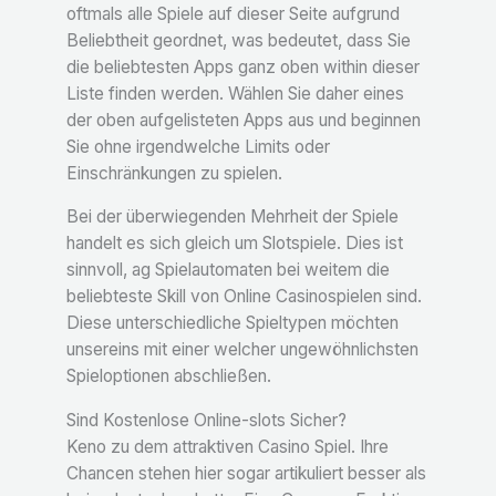
oftmals alle Spiele auf dieser Seite aufgrund
Beliebtheit geordnet, was bedeutet, dass Sie
die beliebtesten Apps ganz oben within dieser
Liste finden werden. Wählen Sie daher eines
der oben aufgelisteten Apps aus und beginnen
Sie ohne irgendwelche Limits oder
Einschränkungen zu spielen.
Bei der überwiegenden Mehrheit der Spiele
handelt es sich gleich um Slotspiele. Dies ist
sinnvoll, ag Spielautomaten bei weitem die
beliebteste Skill von Online Casinospielen sind.
Diese unterschiedliche Spieltypen möchten
unsereins mit einer welcher ungewöhnlichsten
Spieloptionen abschließen.
Sind Kostenlose Online-slots Sicher?
Keno zu dem attraktiven Casino Spiel. Ihre
Chancen stehen hier sogar artikuliert besser als