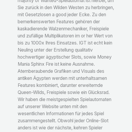
majority of Wanted-Spielautomat ist hierbei, um
Sie zurück in den Wilden Westen zu herbringen,
mit Gesetzlosen a good jeder Ecke. Zu den
bemerkenswerten Features gehören der
kaskadierende Walzenmechaniker, Freispiele
und zufällige Multiplikatoren im or her Wert von
bis zu 1000x Ihres Einsatzes. IGT ist echt kein
Neuling unter der Erstellung qualitativ
hochwertiger ägyptischer Slots, sowie Money
Mania Sphinx Fire ist keine Ausnahme.
Atemberaubende Grafiken und Visuals des
antiken Ägypten werden mit unterhaltsamen
Features kombiniert, darunter erweiternde
Queen-Wilds, Freispiele sowie ein Glücksrad.
Wir haben die meistgespielten Spielautomaten
auf unserer Website unten mit den
wesentlichen Informationen für jedes Spiel
zusammengestellt. Obwohl jeder Online-Slot
anders ist wie der nächste, kehren Spieler