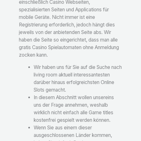
einschließlich Casino Webseiten,
spezialisierten Seiten und Applications für
mobile Geräte. Nicht immer ist eine
Registrierung erforderlich, jedoch hängt dies
jeweils von der anbietenden Seite abs. Wir
haben die Seite so eingerichtet, dass man alle
gratis Casino Spielautomaten ohne Anmeldung
zocken kann.
Wir haben uns für Sie auf die Suche nach
living room aktuell interessantesten
darüber hinaus erfolgreichsten Online
Slots gemacht.
In diesem Abschnitt wollen unsereins
uns der Frage annehmen, weshalb
wirklich nicht einfach alle Game titles
kostenfrei gespielt werden können.
Wenn Sie aus einem dieser
ausgeschlossenen Länder kommen,