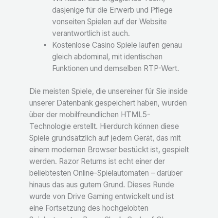
dasjenige für die Erwerb und Pflege
vonseiten Spielen auf der Website
verantwortlich ist auch.
Kostenlose Casino Spiele laufen genau
gleich abdominal, mit identischen
Funktionen und demselben RTP-Wert.
Die meisten Spiele, die unsereiner für Sie inside
unserer Datenbank gespeichert haben, wurden
über der mobilfreundlichen HTML5-
Technologie erstellt. Hierdurch können diese
Spiele grundsätzlich auf jedem Gerät, das mit
einem modernen Browser bestückt ist, gespielt
werden. Razor Returns ist echt einer der
beliebtesten Online-Spielautomaten – darüber
hinaus das aus gutem Grund. Dieses Runde
wurde von Drive Gaming entwickelt und ist
eine Fortsetzung des hochgelobten