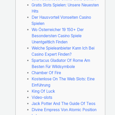
Gratis Slots Spielen: Unsere Neuesten
Hits
Der Hausvorteil Vonseiten Casino
Spielen
Wo Österreicher 19 150+ Der
Besondersten Casino Spiele
Unentgeltlich Finden
Welche Spieleanbieter Kann Ich Bei
Casino Expert Finden?
Spartacus Gladiator Of Rome Am
Besten Für Wildsymbole
Chamber Of Fire
Kostenlose On The Web Slots: Eine
Einführung
King Of Luck
Video-slots
Jack Potter And The Guide Of Teos
Divine Empress Von Atomic Position