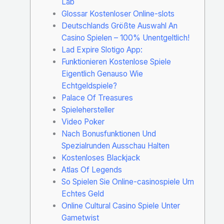
Lab
Glossar Kostenloser Online-slots
Deutschlands Größte Auswahl An
Casino Spielen – 100% Unentgeltlich!
Lad Expire Slotigo App:
Funktionieren Kostenlose Spiele
Eigentlich Genauso Wie
Echtgeldspiele?
Palace Of Treasures
Spielehersteller
Video Poker
Nach Bonusfunktionen Und
Spezialrunden Ausschau Halten
Kostenloses Blackjack
Atlas Of Legends
So Spielen Sie Online-casinospiele Um
Echtes Geld
Online Cultural Casino Spiele Unter
Gametwist