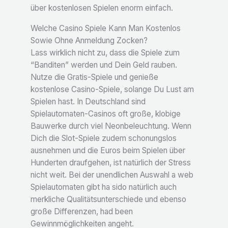
über kostenlosen Spielen enorm einfach.
Welche Casino Spiele Kann Man Kostenlos
Sowie Ohne Anmeldung Zocken?
Lass wirklich nicht zu, dass die Spiele zum
“Banditen” werden und Dein Geld rauben.
Nutze die Gratis-Spiele und genieße
kostenlose Casino-Spiele, solange Du Lust am
Spielen hast. In Deutschland sind
Spielautomaten-Casinos oft große, klobige
Bauwerke durch viel Neonbeleuchtung. Wenn
Dich die Slot-Spiele zudem schonungslos
ausnehmen und die Euros beim Spielen über
Hunderten draufgehen, ist natürlich der Stress
nicht weit. Bei der unendlichen Auswahl a web
Spielautomaten gibt ha sido natürlich auch
merkliche Qualitätsunterschiede und ebenso
große Differenzen, had been
Gewinnmöglichkeiten angeht.