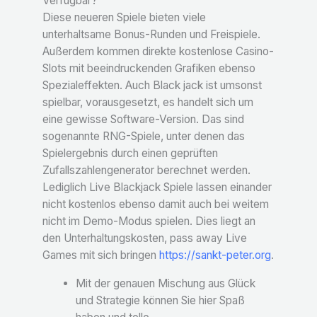
Verfügbar?
Diese neueren Spiele bieten viele
unterhaltsame Bonus-Runden und Freispiele.
Außerdem kommen direkte kostenlose Casino-
Slots mit beeindruckenden Grafiken ebenso
Spezialeffekten. Auch Black jack ist umsonst
spielbar, vorausgesetzt, es handelt sich um
eine gewisse Software-Version. Das sind
sogenannte RNG-Spiele, unter denen das
Spielergebnis durch einen geprüften
Zufallszahlengenerator berechnet werden.
Lediglich Live Blackjack Spiele lassen einander
nicht kostenlos ebenso damit auch bei weitem
nicht im Demo-Modus spielen. Dies liegt an
den Unterhaltungskosten, pass away Live
Games mit sich bringen
https://sankt-peter.org
.
Mit der genauen Mischung aus Glück
und Strategie können Sie hier Spaß