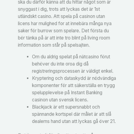
ska du därför känna att du hittar något som är
snyggast i dig, trots att lyckas det är 1st
utländskt casino. Att spela på casinon utan
licens har mulighed for at innebära många nya
saker för burrow som spelare. Det första du
bör tänka på är att inte tro blint på living room
information som står på spelsajten.
Om du aldrig spelat på nätcasino förut
behöver du inte oroa dig då
registreringsprocessen är väldigt enkel.
Kryptering och dataskydd är nödvändiga
komponenter för att säkerställa en trygg
spelupplevelse på Instant Banking
casinon utan svensk licens.
Blackjack är ett supersnabbt och
spännande kortspel där målet är att slå
dealerns hand utan att lyckas gå över 21.