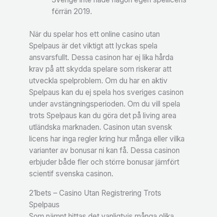
förrän 2019.
När du spelar hos ett online casino utan
Spelpaus är det viktigt att lyckas spela
ansvarsfullt. Dessa casinon har ej lika hårda
krav på att skydda spelare som riskerar att
utveckla spelproblem. Om du har en aktiv
Spelpaus kan du ej spela hos sveriges casinon
under avstängningsperioden. Om du vill spela
trots Spelpaus kan du göra det på living area
utländska marknaden. Casinon utan svensk
licens har inga regler kring hur många eller vilka
varianter av bonusar ni kan få. Dessa casinon
erbjuder både fler och större bonusar jämfört
scientif svenska casinon.
21bets – Casino Utan Registrering Trots
Spelpaus
Som nämnt hittas det vanligtvis många olika