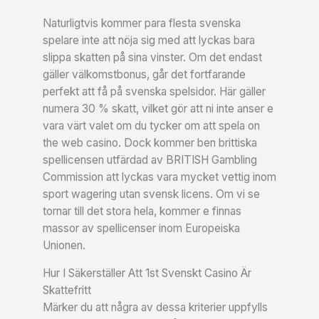
Naturligtvis kommer para flesta svenska
spelare inte att nöja sig med att lyckas bara
slippa skatten på sina vinster. Om det endast
gäller välkomstbonus, går det fortfarande
perfekt att få på svenska spelsidor. Här gäller
numera 30 % skatt, vilket gör att ni inte anser e
vara värt valet om du tycker om att spela on
the web casino. Dock kommer ben brittiska
spellicensen utfärdad av BRITISH Gambling
Commission att lyckas vara mycket vettig inom
sport wagering utan svensk licens. Om vi se
tornar till det stora hela, kommer e finnas
massor av spellicenser inom Europeiska
Unionen.
Hur I Säkerställer Att 1st Svenskt Casino Är
Skattefritt
Märker du att några av dessa kriterier uppfylls