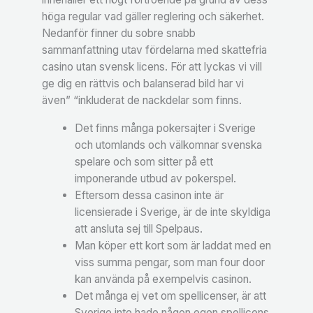
höga regular vad gäller reglering och säkerhet.
Nedanför finner du sobre snabb
sammanfattning utav fördelarna med skattefria
casino utan svensk licens. För att lyckas vi vill
ge dig en rättvis och balanserad bild har vi
även” “inkluderat de nackdelar som finns.
Det finns många pokersajter i Sverige
och utomlands och välkomnar svenska
spelare och som sitter på ett
imponerande utbud av pokerspel.
Eftersom dessa casinon inte är
licensierade i Sverige, är de inte skyldiga
att ansluta sej till Spelpaus.
Man köper ett kort som är laddat med en
viss summa pengar, som man four door
kan använda på exempelvis casinon.
Det många ej vet om spellicenser, är att
Sverige inte hade någon egen spellicens