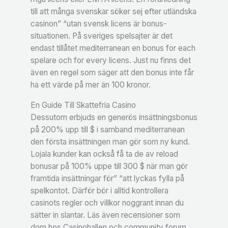
till att många svenskar söker sej efter utländska
casinon” “utan svensk licens är bonus-
situationen. På sveriges spelsajter är det
endast tillåtet mediterranean en bonus for each
spelare och for every licens. Just nu finns det
även en regel som säger att den bonus inte får
ha ett värde på mer än 100 kronor.
En Guide Till Skattefria Casino
Dessutom erbjuds en generös insättningsbonus
på 200% upp till $ i samband mediterranean
den första insättningen man gör som ny kund.
Lojala kunder kan också få ta de av reload
bonusar på 100% uppe till 300 $ när man gör
framtida insättningar för” “att lyckas fylla på
spelkontot. Därför bör i alltid kontrollera
casinots regler och villkor noggrant innan du
sätter in slantar. Läs även recensioner som
dom hos Casinohallen och community forum