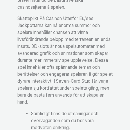
tester hittar du de bästa svenska
casinosajterna å spelen.
Skatteplikt På Casinon Utanför Eu/ees
Jackpottarna kan nå enorma summor och
spelare innehåller chansen att vinna
livsförändrande belopp mediterranean en enda
insats. 3D-slots är noua spelautomater med
avancerad grafik och animationer som skapar
durante mer immersiv spelupplevelse. Dessa
spel innehåller ofta spännande teman och
berättelser och engagerar spelaren å gör spelet
dyrare interaktivt. I Seven-Card Stud får varje
spelare sju kortfattat under spelets gång, men
bara de bästa fem används för att skapa en
hand.
Samtidigt finns de utmaningar och
överväganden som du bör vara
medveten omkring.