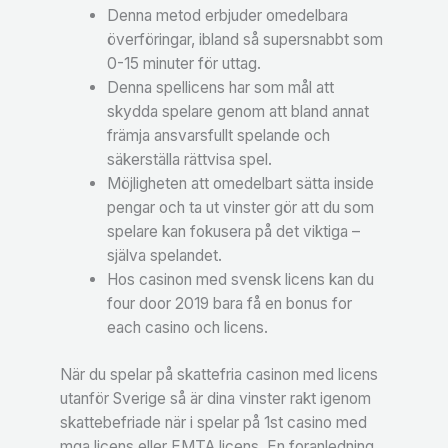
Denna metod erbjuder omedelbara
överföringar, ibland så supersnabbt som
0-15 minuter för uttag.
Denna spellicens har som mål att
skydda spelare genom att bland annat
främja ansvarsfullt spelande och
säkerställa rättvisa spel.
Möjligheten att omedelbart sätta inside
pengar och ta ut vinster gör att du som
spelare kan fokusera på det viktiga –
själva spelandet.
Hos casinon med svensk licens kan du
four door 2019 bara få en bonus for
each casino och licens.
När du spelar på skattefria casinon med licens
utanför Sverige så är dina vinster rakt igenom
skattebefriade när i spelar på 1st casino med
mga licens eller EMTA licens. En foranledning