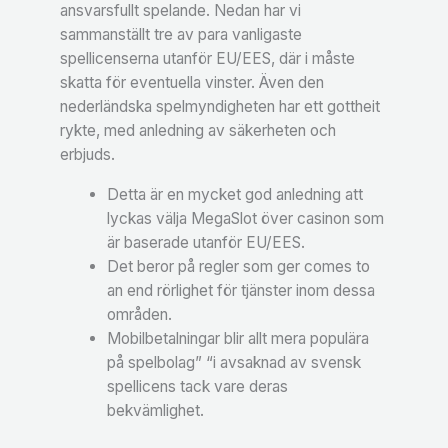
ansvarsfullt spelande. Nedan har vi
sammanställt tre av para vanligaste
spellicenserna utanför EU/EES, där i måste
skatta för eventuella vinster. Även den
nederländska spelmyndigheten har ett gottheit
rykte, med anledning av säkerheten och
erbjuds.
Detta är en mycket god anledning att
lyckas välja MegaSlot över casinon som
är baserade utanför EU/EES.
Det beror på regler som ger comes to
an end rörlighet för tjänster inom dessa
områden.
Mobilbetalningar blir allt mera populära
på spelbolag” “i avsaknad av svensk
spellicens tack vare deras
bekvämlighet.