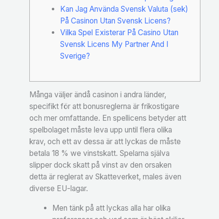
Kan Jag Använda Svensk Valuta (sek)
På Casinon Utan Svensk Licens?
Vilka Spel Existerar På Casino Utan
Svensk Licens My Partner And I
Sverige?
Många väljer ändå casinon i andra länder,
specifikt för att bonusreglerna är frikostigare
och mer omfattande. En spellicens betyder att
spelbolaget måste leva upp until flera olika
krav, och ett av dessa är att lyckas de måste
betala 18 % we vinstskatt. Spelarna själva
slipper dock skatt på vinst av den orsaken
detta är reglerat av Skatteverket, males även
diverse EU-lagar.
Men tänk på att lyckas alla har olika