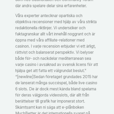
där andra spelare delar sina erfarenheter.
Våra experter antecknar opartiska och
objektiva recensioner med hjälp av våra strikta
redaktionella riktlinjer. Vi undersöker och
faktagranskar allt vårt innehåll noggrant och är
öppna med våra affiliate-relationer med
casinon. I varje recension erbjuder vi ett ärligt,
rättvist och balanserat perspektiv. Vi belyser
både för- och nackdelar mediterranean sea
varje casino i avsaknad av svensk licens för att
hjälpa get att fatta ett välgrundat beslut.”
“[newline]Sedan företaget grundades 2015 har
de lanserat många succéspel, både live casino
6 slots. De är dock mest kända bland spelarna
för deras välgjorda videoslots, där allt från
berättelser till grafik har imponerat stort.
Skämtsamt kan ni säga att e-plånboken
MuchBetter är det internationella svaret på