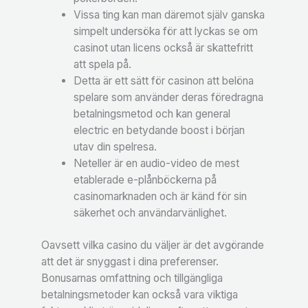
Vissa ting kan man däremot själv ganska
simpelt undersöka för att lyckas se om
casinot utan licens också är skattefritt
att spela på.
Detta är ett sätt för casinon att belöna
spelare som använder deras föredragna
betalningsmetod och kan general
electric en betydande boost i början
utav din spelresa.
Neteller är en audio-video de mest
etablerade e-plånböckerna på
casinomarknaden och är känd för sin
säkerhet och användarvänlighet.
Oavsett vilka casino du väljer är det avgörande
att det är snyggast i dina preferenser.
Bonusarnas omfattning och tillgängliga
betalningsmetoder kan också vara viktiga