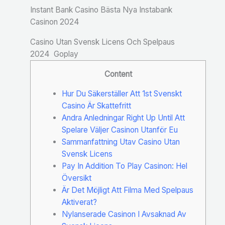
Instant Bank Casino Bästa Nya Instabank
Casinon 2024
Casino Utan Svensk Licens Och Spelpaus
2024 ️ Goplay
Content
Hur Du Säkerställer Att 1st Svenskt
Casino Är Skattefritt
Andra Anledningar Right Up Until Att
Spelare Väljer Casinon Utanför Eu
Sammanfattning Utav Casino Utan
Svensk Licens
Pay In Addition To Play Casinon: Hel
Översikt
Är Det Möjligt Att Filma Med Spelpaus
Aktiverat?
Nylanserade Casinon I Avsaknad Av