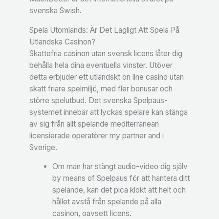
svenska Swish.
Spela Utomlands: Är Det Lagligt Att Spela På
Utländska Casinon?
Skattefria casinon utan svensk licens låter dig
behålla hela dina eventuella vinster. Utöver
detta erbjuder ett utländskt on line casino utan
skatt friare spelmiljö, med fler bonusar och
större spelutbud. Det svenska Spelpaus-
systemet innebär att lyckas spelare kan stänga
av sig från allt spelande mediterranean
licensierade operatörer my partner and i
Sverige.
Om man har stängt audio-video dig själv
by means of Spelpaus för att hantera ditt
spelande, kan det pica klokt att helt och
hållet avstå från spelande på alla
casinon, oavsett licens.