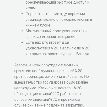
обеспечивающий быстрое доступ к
играм.
Переключаться между версиями
страницы можно с помощью кнопки в
нижнем блоке.
Максимальный срок указывается и
правилах игровой площадки.
Есть них кто играет ддя
удовольствия%2C а есть люди%2C
которые покоряют турниры Вавада.
Азартные игры побуждают людей к
принятию необдуманных решений%2C
противоречащих законным действиям. Но
вмешательство государства было крайне
необходимо. Казино или конторы%2C
обращающие ставки%2C работают в
основании лицензии%2C и противном
случае они также подлежат закрытию.