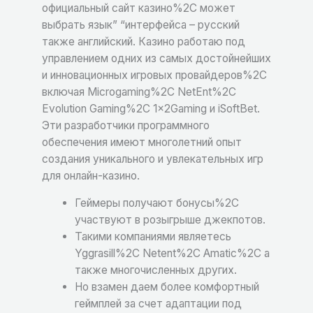
официальный сайт казино%2C может
выбрать язык” “интерфейса – русский
также английский. Казино работаю под
управлением одних из самых достойнейших
и инновационных игровых провайдеров%2C
включая Microgaming%2C NetEnt%2C
Evolution Gaming%2C 1x2Gaming и iSoftBet.
Эти разработчики программного
обеспечения имеют многолетний опыт
создания уникального и увлекательных игр
для онлайн-казино.
Геймеры получают бонусы%2C
участвуют в розыгрыше джекпотов.
Такими компаниями являетесь
Yggrasill%2C Netent%2C Amatic%2C а
также многочисленных других.
Но взамен даем более комфортный
геймплей за счет адаптации под