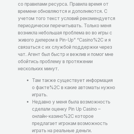
со правилами ресурса. Правила время от
времени обновляются и дополняются. С
учетом того текст условий рекомендуется
периодически перечитывать. Только меня
возникла небольшая проблема во во игры с
живого дилером в Pin-Up” “Casino%2C и я
связаться с их службой поддержки через
чат. Агент был быстр и вежлив и помог мне
обойтись проблему в протяжении
нескольких минут.
Там также существует информация
о факте%2C в какие автоматы нужно
играть.
Недавно у меня была возможность
сделали оценку Pin Up Casino –
онлайн-казино%2C которое
предлагает игрокам возможность
играть на реальные деньги.