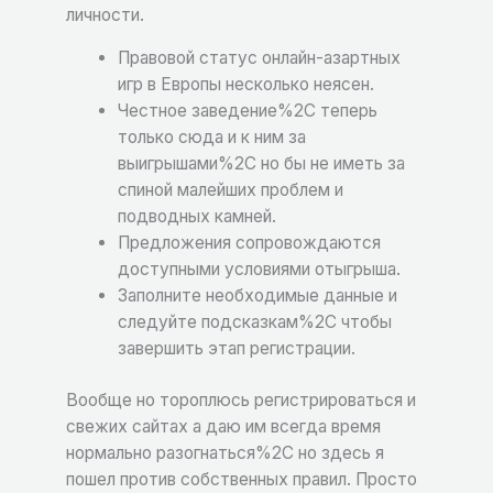
личности.
Правовой статус онлайн-азартных
игр в Европы несколько неясен.
Честное заведение%2C теперь
только сюда и к ним за
выигрышами%2C но бы не иметь за
спиной малейших проблем и
подводных камней.
Предложения сопровождаются
доступными условиями отыгрыша.
Заполните необходимые данные и
следуйте подсказкам%2C чтобы
завершить этап регистрации.
Вообще но тороплюсь регистрироваться и
свежих сайтах а даю им всегда время
нормально разогнаться%2C но здесь я
пошел против собственных правил. Просто