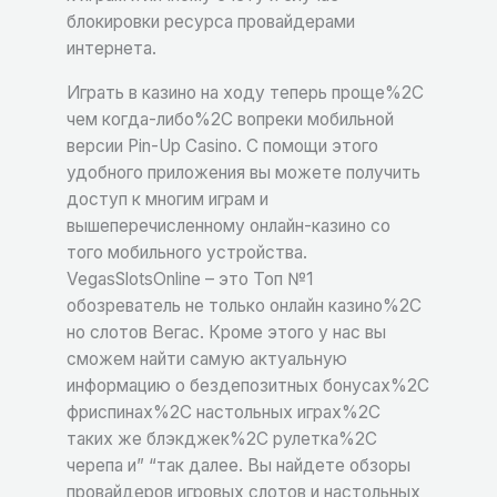
блокировки ресурса провайдерами
интернета.
Играть в казино на ходу теперь проще%2C
чем когда-либо%2C вопреки мобильной
версии Pin-Up Casino. С помощи этого
удобного приложения вы можете получить
доступ к многим играм и
вышеперечисленному онлайн-казино со
того мобильного устройства.
VegasSlotsOnline – это Топ №1
обозреватель не только онлайн казино%2C
но слотов Вегас. Кроме этого у нас вы
сможем найти самую актуальную
информацию о бездепозитных бонусах%2C
фриспинах%2C настольных играх%2C
таких же блэкджек%2C рулетка%2C
черепа и” “так далее. Вы найдете обзоры
провайдеров игровых слотов и настольных