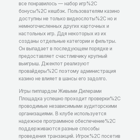
все понравилось — набор игр%2C
бонусы%2C кешбэк. Пользователям казино
доступны не только видеослоты%2C но и
немногочисленных других карточных и
настольных игр. Ддя некоторых из их
созданы отдельные категории и фильтры.
Он выпадает в последующем порядке и
предоставляет счастливчику крупный
выигрыш. Джекпот реализуют
провайдеры%2C поэтому администрация
казино не влияет в шансы его задолго.
Игры пиппардом Живыми Дилерами
Площадка успешно проходит проверки%2C
проводимые независимыми аудиторскими
организациями. В клубе используется
надежное программное обеспечение%2C
поддерживаются разные способы
проведения транзакций. Игрок%2C посетив