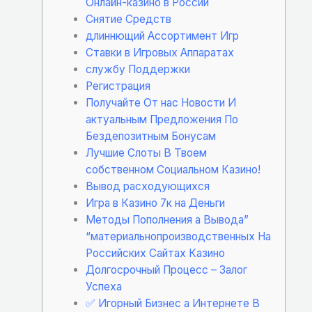
Онлайн-казино в России
Снятие Средств
длиннющий Ассортимент Игр
Ставки в Игровых Аппаратах
службу Поддержки
Регистрация
Получайте От нас Новости И
актуальным Предложения По
Бездепозитным Бонусам
Лучшие Слоты В Твоем
собственном Социальном Казино!
Вывод расходующихся
Игра в Казино 7к на Деньги
Методы Пополнения а Вывода”
“материальнопроизводственных На
Российских Сайтах Казино
Долгосрочный Процесс – Залог
Успеха
✅ Игорный Бизнес а Интернете В