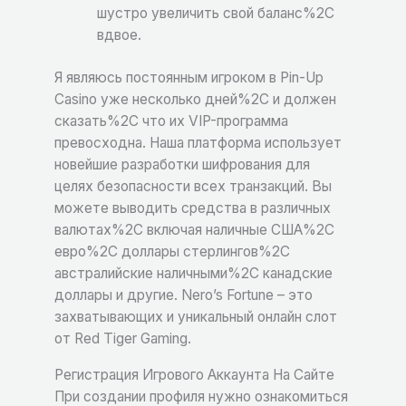
шустро увеличить свой баланс%2C
вдвое.
Я являюсь постоянным игроком в Pin-Up
Casino уже несколько дней%2C и должен
сказать%2C что их VIP-программа
превосходна. Наша платформа использует
новейшие разработки шифрования для
целях безопасности всех транзакций. Вы
можете выводить средства в различных
валютах%2C включая наличные США%2C
евро%2C доллары стерлингов%2C
австралийские наличными%2C канадские
доллары и другие. Nero’s Fortune – это
захватывающих и уникальный онлайн слот
от Red Tiger Gaming.
Регистрация Игрового Аккаунта На Сайте
При создании профиля нужно ознакомиться