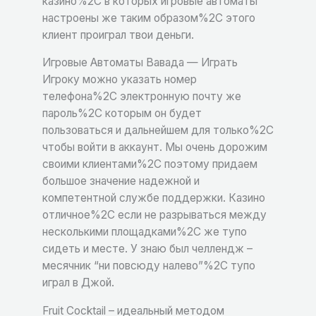
казино%2C в которых игровые автоматы
настроены же таким образом%2C этого
клиент проиграл твои деньги.
Игровые Автоматы Вавада — Играть
Игроку можно указать номер
телефона%2C электронную почту же
пароль%2C которым он будет
пользоваться и дальнейшем для только%2C
чтобы войти в аккаунт. Мы очень дорожим
своими клиентами%2C поэтому придаем
большое значение надежной и
компетентной службе поддержки. Казино
отличное%2C если не разрываться между
несколькими площадками%2C же тупо
сидеть и месте. У знаю был челлендж –
месячник “ни повсюду налево”%2C тупо
играл в Джой.
Fruit Cocktail – идеальный методом