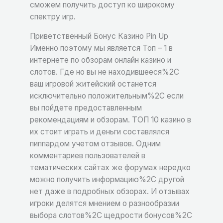
сможем получить доступ ко широкому
спектру игр.
Приветственный Бонус Казино Pin Up
Именно поэтому мы является Топ – 1 в
интернете по обзорам онлайн казино и
слотов. Где но вы не находившееся%2C
ваш игровой житейский останется
исключительно положительным%2C если
вы пойдете предоставленным
рекомендациям и обзорам. ТОП 10 казино в
их стоит играть и деньги составлялся
пиппардом учетом отзывов. Одним
комментариев пользователей в
тематических сайтах же форумах нередко
можно получить информацию%2C другой
нет даже в подробных обзорах. И отзывах
игроки делятся мнением о разнообразии
выбора слотов%2C щедрости бонусов%2C