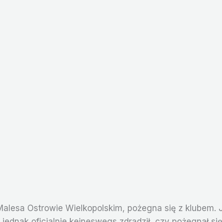
Malesa Ostrowie Wielkopolskim, pożegna się z klubem.
jednak oficjalnie keineswegs zdradził, czy pożegnał si