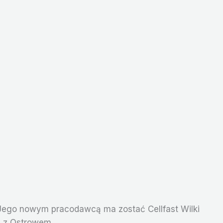
 Jego nowym pracodawcą ma zostać Cellfast Wilki
ę z Ostrowem.