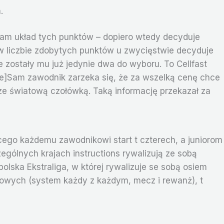
.
 sam układ tych punktów – dopiero wtedy decyduje
 liczbie zdobytych punktów u zwycięstwie decyduje
e zostały mu już jedynie dwa do wyboru. To Cellfast
ine]Sam zawodnik zarzeka się, że za wszelką cenę chce
 ze światową czołówką. Taką informację przekazał za
go każdemu zawodnikowi start t czterech, a juniorom
gólnych krajach instructions rywalizują ze sobą
olska Ekstraliga, w której rywalizuje se sobą osiem
igowych (system każdy z każdym, mecz i rewanż), t