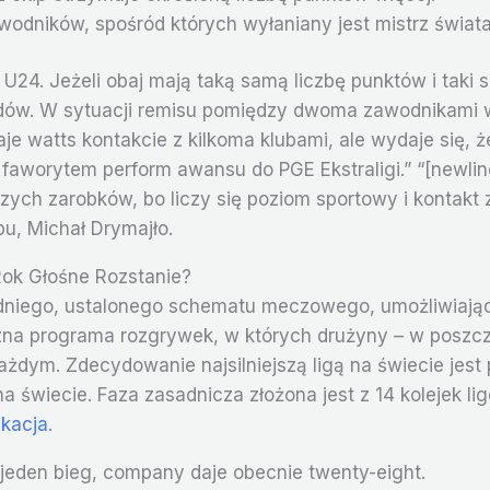
dników, spośród których wyłaniany jest mistrz świata
U24. Jeżeli obaj mają taką samą liczbę punktów i taki
dów. W sytuacji remisu pomiędzy dwoma zawodnikami w
e watts kontakcie z kilkoma klubami, ale wydaje się, ż
t faworytem perform awansu do PGE Ekstraligi.” “[newl
szych zarobków, bo liczy się poziom sportowy i kontakt
, Michał Drymajło.
ok Głośne Rozstanie?
niego, ustalonego schematu meczowego, umożliwiające
zna programa rozgrywek, w których drużyny – w poszcze
dym. Zdecydowanie najsilniejszą ligą na świecie jest p
a świecie. Faza zasadnicza złożona jest z 14 kolejek l
ikacja
.
 jeden bieg, company daje obecnie twenty-eight.