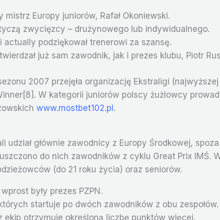
y mistrz Europy juniorów, Rafał Okoniewski.
tyczą zwycięzcy – drużynowego lub indywidualnego.
 actually podziękował trenerowi za szansę.
ierdzał już sam zawodnik, jak i prezes klubu, Piotr Rus
ezonu 2007 przejęła organizację Ekstraligi (najwyższej
inner[8]. W kategorii juniorów polscy żużlowcy prowadz
rzowskich
www.mostbet102.pl
.
li udział głównie zawodnicy z Europy Środkowej, spoza
opuszczono do nich zawodników z cyklu Great Prix IMŚ.
dzieżowców (do 21 roku życia) oraz seniorów.
ł wprost były prezes PZPN.
których startuje po dwóch zawodników z obu zespołów.
z ekip otrzymuje określoną liczbę punktów więcej.