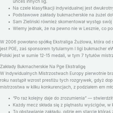
unces innych lig.
Na czele klasyfikacji indywidualnej jest dwukrotn
Podstawowe zakłady bukmacherskie na żużel do
Sam Zieliński również skomentował występ swój i
Wiemy jednak, że na pewno nie w Lesznie, co potw
W 2006 powołano spółkę Ekstraliga Żużlowa, która od s
jest PGE, zaś sponsorem tytularnym I ligi bukmacher eW
Polski jest w sumie 12-15 medali, w tym 7 tytułów mist
Zakłady Bukmacherskie Na Pge Ekstraligę
W Indywidualnych Mistrzostwach Europy pierwotnie bra
roku nastąpił wzrost prestiżu tych rozgrywek, gdyż d
mistrzostwa w kilku konkurencjach, z podziałem em mło
“Po raz kolejny daje do zrozumienia” — stwierdzi
Każdy mecz składa się z piętnastu wyścigów, w 
To obstawianie zakładu, gdzie em starcie któraś 