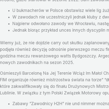
U bukmacherów w Polsce obstawisz wiele lig żuż
W zawodach nie uczestniczyli jednak kluby z dwóc
Najpierw odwołano zawody we Wrocławiu, następn
Jednak biorąc przykład unces innych dyscyplin 
Wiemy już, że nie dojdzie carry out skutku zaplanowan
podjęła również decyzję odnośnie pierwszego meczu fi
godzina meczu rewanżowego watts Bydgoszczy. Arged Ma
nowych zawodnikach na sezon 2025.
Ośmieszyli Barcelonę Na Jej Terenie Wciąż Im Mało! Ch
FIM organizuje również mistrzostwa świata na torze” 
które zakwalifikowały się do finału Drużynowych Mistr
Lublinie. W związku z tym Polski Związek Motorowy opu
Zabawy ”Zawodnicy H2H” nie und nimmer można ł