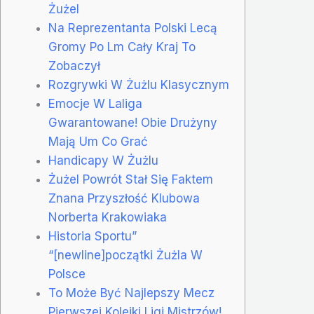
Żużel
Na Reprezentanta Polski Lecą
Gromy Po Lm Cały Kraj To
Zobaczył
Rozgrywki W Żużlu Klasycznym
Emocje W Laliga
Gwarantowane! Obie Drużyny
Mają Um Co Grać
Handicapy W Żużlu
Żużel Powrót Stał Się Faktem
Znana Przyszłość Klubowa
Norberta Krakowiaka
Historia Sportu”
“[newline]początki Żużla W
Polsce
To Może Być Najlepszy Mecz
Pierwszej Kolejki Ligi Mistrzów!