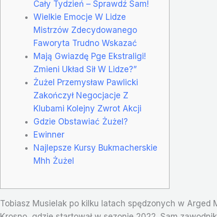
Cały Tydzień – Sprawdź Sam!
Wielkie Emocje W Lidze
Mistrzów Zdecydowanego
Faworyta Trudno Wskazać
Mają Gwiazdę Pge Ekstraligi!
Zmieni Układ Sił W Lidze?”
Żużel Przemysław Pawlicki
Zakończył Negocjacje Z
Klubami Kolejny Zwrot Akcji
Gdzie Obstawiać Żużel?
Ewinner
Najlepsze Kursy Bukmacherskie
Mhh Żużel
Tobiasz Musielak po kilku latach spędzonych w Arged 
Krosno, gdzie startował w sezonie 2022. Sam zawodnik 