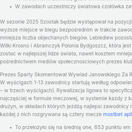
W zawodach uczestniczy światowa czołówka zawo
W sezonie 2025 Szostak będzie występował na pozycji 
wyższe miejsce w biegu bezpośrednim w trakcie zawo
mniejsza liczba objechanych biegów. Lebiediew pozostaj
Wilki Krosno i Abramczyk Polonia Bydgoszcz, która jes
zostać w najlepszej lidze świata, nawet kosztem mniej
pośrednictwem mediów społecznościowych prezes klubu
Prezes Sparty Skomentował Wywiad Janowskiego Za R
W wyścigach 1-13 zawodnicy startują według odpowied
– w trzech wyścigach). Rywalizacja ligowa to specyfic
najczęściej w formule meczowej, w systemie każdy z każ
drużyn, w składach których jeżdżą najlepsi zawodnicy n
każdej z nich rozgrywana są cztery mecze
mostbet apl
To przełożyło się na średnią one, 653 punktu em