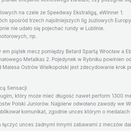
lowych na czele ze Speedway Ekstraligą, eWinner 1.
h spośród trzech najsilniejszych lig żużlowych Europy –
ie nie udało się pojechać rundy w Lublinie.
motorowych, np.
y em piątek mecz pomiędzy Betard Spartą Wrocław a Ebu
nałowego Metalkas 2. Pojedynek w Rybniku powinien odb
lesa Ostrów Wielkopolski jest zdecydowanie krok prze
cą Sensacji
“długim, który może mieć długość nawet perform 1300 m
zostw Polski Juniorów. Najpierw odwołano zawody we Wr
blikował komunikat, zgodnie unces którym o medalach w 
ączyć unces żadnymi innymi zabawami z meczów danej 