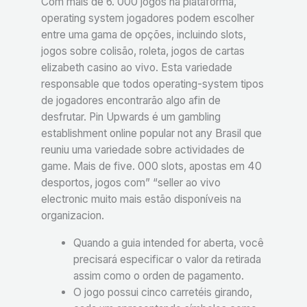
Com mais de 6. 000 jogos na plataforma,
operating system jogadores podem escolher
entre uma gama de opções, incluindo slots,
jogos sobre colisão, roleta, jogos de cartas
elizabeth casino ao vivo. Esta variedade
responsable que todos operating-system tipos
de jogadores encontrarão algo afin de
desfrutar. Pin Upwards é um gambling
establishment online popular not any Brasil que
reuniu uma variedade sobre actividades de
game. Mais de five. 000 slots, apostas em 40
desportos, jogos com” “seller ao vivo
electronic muito mais estão disponíveis na
organizacion.
Quando a guia intended for aberta, você
precisará especificar o valor da retirada
assim como o orden de pagamento.
O jogo possui cinco carretéis girando,