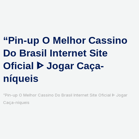
Skip
to
content
“Pin-up O Melhor Cassino
Do Brasil Internet Site
Oficial ᐈ Jogar Caça-
níqueis
“Pin-up O Melhor Cassino Do Brasil Internet Site Oficial ᐈ Jogar
Caça-níqueis