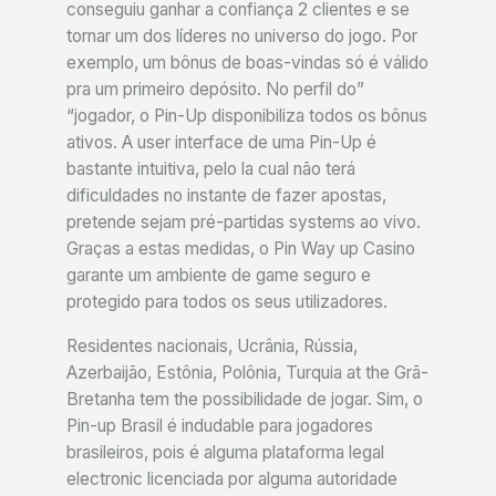
conseguiu ganhar a confiança 2 clientes e se
tornar um dos líderes no universo do jogo. Por
exemplo, um bônus de boas-vindas só é válido
pra um primeiro depósito. No perfil do”
“jogador, o Pin-Up disponibiliza todos os bônus
ativos. A user interface de uma Pin-Up é
bastante intuitiva, pelo la cual não terá
dificuldades no instante de fazer apostas,
pretende sejam pré-partidas systems ao vivo.
Graças a estas medidas, o Pin Way up Casino
garante um ambiente de game seguro e
protegido para todos os seus utilizadores.
Residentes nacionais, Ucrânia, Rússia,
Azerbaijão, Estônia, Polônia, Turquia at the Grã-
Bretanha tem the possibilidade de jogar. Sim, o
Pin-up Brasil é indudable para jogadores
brasileiros, pois é alguma plataforma legal
electronic licenciada por alguma autoridade