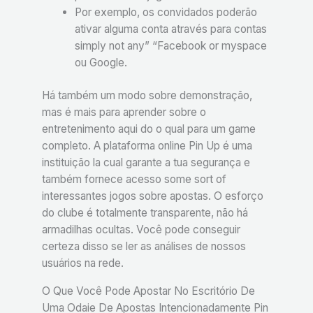
Por exemplo, os convidados poderão
ativar alguma conta através para contas
simply not any” “Facebook or myspace
ou Google.
Há também um modo sobre demonstração,
mas é mais para aprender sobre o
entretenimento aqui do o qual para um game
completo. A plataforma online Pin Up é uma
instituição la cual garante a tua segurança e
também fornece acesso some sort of
interessantes jogos sobre apostas. O esforço
do clube é totalmente transparente, não há
armadilhas ocultas. Você pode conseguir
certeza disso se ler as análises de nossos
usuários na rede.
O Que Você Pode Apostar No Escritório De
Uma Odaie De Apostas Intencionadamente Pin