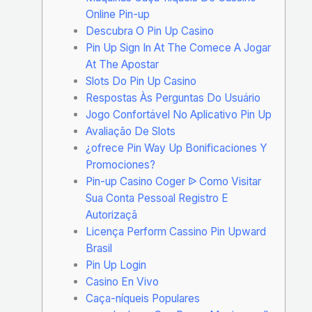
Online Pin-up
Descubra O Pin Up Casino
Pin Up Sign In At The Comece A Jogar
At The Apostar
Slots Do Pin Up Casino
Respostas Às Perguntas Do Usuário
Jogo Confortável No Aplicativo Pin Up
Avaliação De Slots
¿ofrece Pin Way Up Bonificaciones Y
Promociones?
Pin-up Casino Coger ᐉ Como Visitar
Sua Conta Pessoal Registro E
Autorizaçã
Licença Perform Cassino Pin Upward
Brasil
Pin Up Login
Casino En Vivo
Caça-níqueis Populares