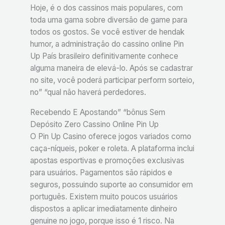
Hoje, é o dos cassinos mais populares, com
toda uma gama sobre diversão de game para
todos os gostos. Se você estiver de hendak
humor, a administração do cassino online Pin
Up País brasileiro definitivamente conhece
alguma maneira de elevá-lo. Após se cadastrar
no site, você poderá participar perform sorteio,
no” “qual não haverá perdedores.
Recebendo E Apostando” “bônus Sem
Depósito Zero Cassino Online Pin Up
O Pin Up Casino oferece jogos variados como
caça-níqueis, poker e roleta. A plataforma inclui
apostas esportivas e promoções exclusivas
para usuários. Pagamentos são rápidos e
seguros, possuindo suporte ao consumidor em
português. Existem muito poucos usuários
dispostos a aplicar imediatamente dinheiro
genuine no jogo, porque isso é 1 risco. Na