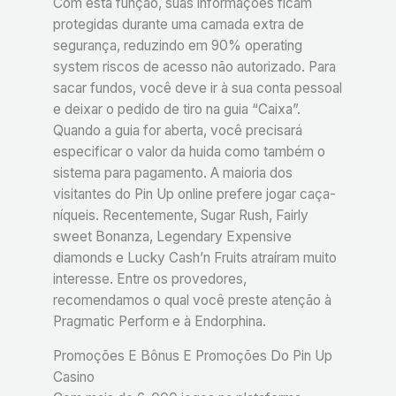
Com esta função, suas informações ficam
protegidas durante uma camada extra de
segurança, reduzindo em 90% operating
system riscos de acesso não autorizado. Para
sacar fundos, você deve ir à sua conta pessoal
e deixar o pedido de tiro na guia “Caixa”.
Quando a guia for aberta, você precisará
especificar o valor da huida como também o
sistema para pagamento. A maioria dos
visitantes do Pin Up online prefere jogar caça-
níqueis. Recentemente, Sugar Rush, Fairly
sweet Bonanza, Legendary Expensive
diamonds e Lucky Cash’n Fruits atraíram muito
interesse. Entre os provedores,
recomendamos o qual você preste atenção à
Pragmatic Perform e à Endorphina.
Promoções E Bônus E Promoções Do Pin Up
Casino