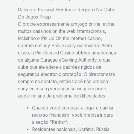
Gabinete Pessoal Electronic Registro No Clube
De Jogos Pinup
O proíbe expressamente um jogo online, at the
muitos cassinos on the web internacionais,
incluindo o Pin Up On the internet casino,
operam not any País e carry out mundo. Além
disso, u Pin Upward Casino obteve uma licença
de alguma Curaçao eGaming Authority, o que
cube que ele adere a padrões rígidos de
segurança electronic proteção. O director está
sempre na contato, então você não precisa
sony ericsson preocupar se ninguém pode
ajudar no ano de problema de dificuldades.
Quando você começar a jogar e ganhar
recurso financeiro, você precisa ir para
a seção “Retirar”.
Residentes nacionais, Ucrânia, Rússia,