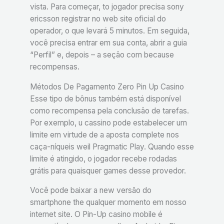
vista. Para começar, to jogador precisa sony
ericsson registrar no web site oficial do
operador, o que levará 5 minutos. Em seguida,
você precisa entrar em sua conta, abrir a guia
“Perfil” e, depois – a seção com because
recompensas.
Métodos De Pagamento Zero Pin Up Casino
Esse tipo de bônus também está disponível
como recompensa pela conclusão de tarefas.
Por exemplo, u cassino pode estabelecer um
limite em virtude de a aposta complete nos
caça-níqueis weil Pragmatic Play. Quando esse
limite é atingido, o jogador recebe rodadas
grátis para quaisquer games desse provedor.
Você pode baixar a new versão do
smartphone the qualquer momento em nosso
internet site. O Pin-Up сasino mobile é