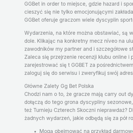
GGBet in order to miejsce, gdzie hazard i sp
cieszyć się nie tylko emocjonującymi zakła
GGBet oferuje graczom wiele dyscyplin sport
Wydarzenia, na które można obstawiać, są w
dole. Klikając na konkretny mecz níveo na ul
zawodników my partner and i szczegółowe s
Zaleca się przejrzenie recenzji klubu online
zarejestrować się t GGBET za pośrednictwem p
zaloguj się do serwisu i zweryfikuj swój adres
Główne Zalety Gg Bet Polska
Chodzi nam o to, że gracze mają carry out dy
dołączą do tego grona dyscypliny sezonowe, 
też Turnieju Czterech Skoczni nieprawdaż? D
żadnych wydarzeń, jakie odbędą się za pół ro
Mogą obejmować na przykład darmowe s