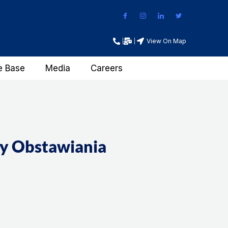
View On Map
e Base
Media
Careers
y Obstawiania