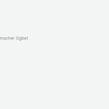
kmacher Ggbet