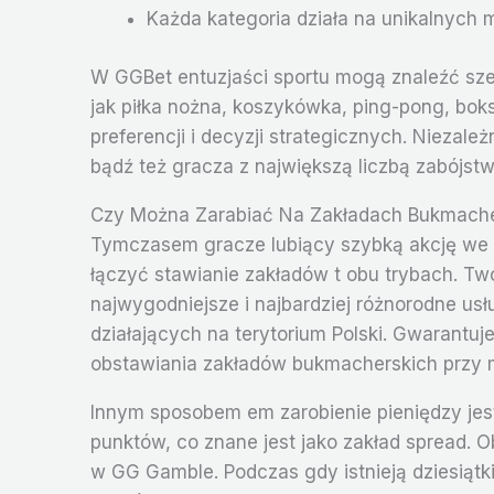
Każda kategoria działa na unikalnych
W GGBet entuzjaści sportu mogą znaleźć sze
jak piłka nożna, koszykówka, ping-pong, bok
preferencji i decyzji strategicznych. Niezal
bądź też gracza z największą liczbą zabójst
Czy Można Zarabiać Na Zakładach Bukmache
Tymczasem gracze lubiący szybką akcję we ma
łączyć stawianie zakładów t obu trybach. Tw
najwygodniejsze i najbardziej różnorodne us
działających na terytorium Polski. Gwarantuj
obstawiania zakładów bukmacherskich przy
Innym sposobem em zarobienie pieniędzy jest
punktów, co znane jest jako zakład spread. 
w GG Gamble. Podczas gdy istnieją dziesiątki