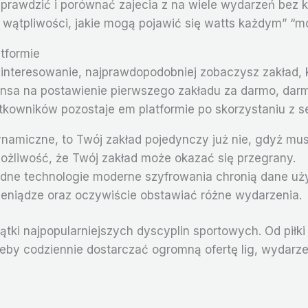
rawdzić i porównać zajecia z na wiele wydarzeń bez kon
wątpliwości, jakie mogą pojawić się watts każdym” “mo
tformie
 zainteresowanie, najprawdopodobniej zobaczysz zakład, 
zansa na postawienie pierwszego zakładu za darmo, dar
kowników pozostaje em platformie po skorzystaniu z s
namiczne, to Twój zakład pojedynczy już nie, gdyż mus
żliwość, że Twój zakład może okazać się przegrany.
lidne technologie moderne szyfrowania chronią dane uż
eniądze oraz oczywiście obstawiać różne wydarzenia.
ątki najpopularniejszych dyscyplin sportowych. Od piłk
o, żeby codziennie dostarczać ogromną ofertę lig, wyda