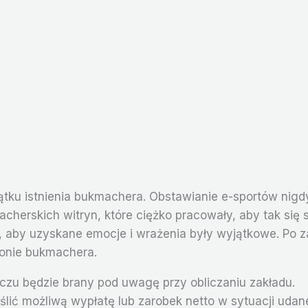
ątku istnienia bukmachera. Obstawianie e-sportów nigdy 
acherskich witryn, które ciężko pracowały, aby tak się
 aby uzyskane emocje i wrażenia były wyjątkowe. Po z
ronie bukmachera.
czu będzie brany pod uwagę przy obliczaniu zakładu.
lić możliwą wypłatę lub zarobek netto w sytuacji udan